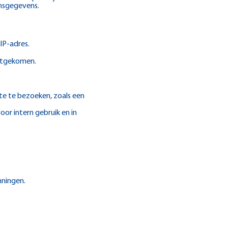
nsgegevens.
IP-adres.
chtgekomen.
.
te te bezoeken, zoals een
or intern gebruik en in
nningen.