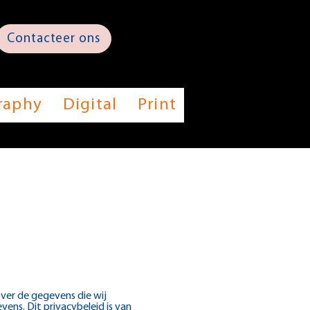
Contacteer ons
raphy
Digital
Print
ver de gegevens die wij
ens. Dit privacybeleid is van