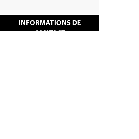
INFORMATIONS DE
CONTACT
info@bsproductions.be
02 467 01 80
Brusselstraat 125
1702 Groot Bijgaarden (Dilbeek)
BTW BE 0412.581.778
Contactez nous