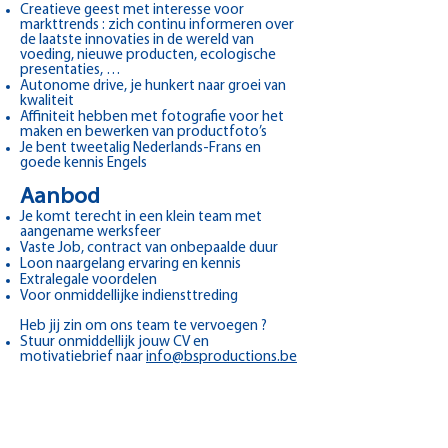
Creatieve geest met interesse voor
markttrends : zich continu informeren over
de laatste innovaties in de wereld van
voeding, nieuwe producten, ecologische
presentaties, …
Autonome drive, je hunkert naar groei van
kwaliteit
Affiniteit hebben met fotografie voor het
maken en bewerken van productfoto’s
Je bent tweetalig Nederlands-Frans en
goede kennis Engels
Aanbod
Je komt terecht in een klein team met
aangename werksfeer
Vaste Job, contract van onbepaalde duur
Loon naargelang ervaring en kennis
Extralegale voordelen
Voor onmiddellijke indiensttreding
Heb jij zin om ons team te vervoegen ?
Stuur onmiddellijk jouw CV en
motivatiebrief naar
info@bsproductions.be
Tav Bénédicte Schietse.
INFORMATIONS DE