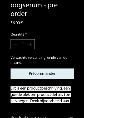
oogserum - pre
order
Prix
56,00 €
Quantité
*
Verwachte verzending: einde van de
maand.
Précommander
Dit is een productbeschrijving, een 
goede plek om productdetails toe 
te voegen. Denk bijvoorbeeld aan 
de afmetingen, het materiaal, en 
instructies voor schoonmaak en 
Productinformatie